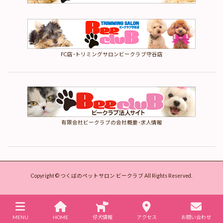
FC店･トリミングサロンビークラブ守谷店
有限会社ビークラブの会社概要･求人情報
ホーム
仔犬情報
Copyright © つくばのペットサロン ビークラブ All Rights Reserved.
ビークラブのこだわり
安心の保証制度
取り扱い犬種
MENU
HOME
仔犬情報
アクセス
お問い合わせ