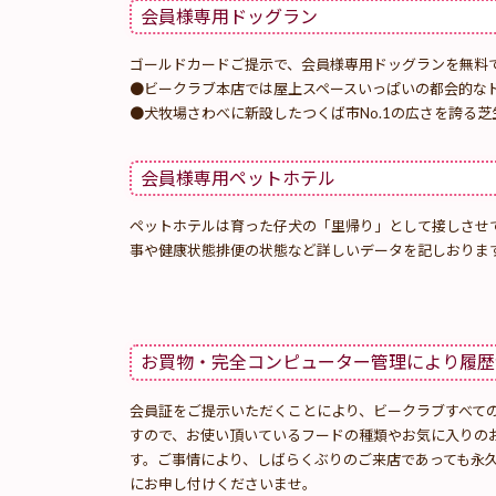
会員様専用ドッグラン
ゴールドカードご提示で、会員様専用ドッグランを無料
●ビークラブ本店では屋上スペースいっぱいの都会的な
●犬牧場さわべに新設したつくば市No.1の広さを誇る
会員様専用ペットホテル
ペットホテルは育った
仔犬の「里帰り」として接しさせ
事や健康状態排便の状態など詳しいデータを記しおりま
お買物・完全コンピューター管理により履歴
会員証をご提示いただくことにより、ビークラブすべて
すので、お使い頂いているフードの種類やお気に入りの
す。ご事情により、しばらくぶりのご来店であっても永
にお申し付けくださいませ。