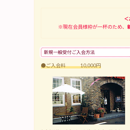
＜
※現在会員様枠が一杯のため、
新規一般受付ご入会方法
●ご入会料 10,000円