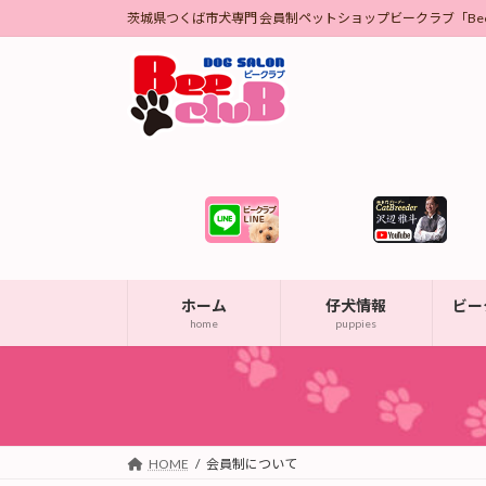
コ
ナ
茨城県つくば市犬専門 会員制ペットショップビークラブ「Bee 
ン
ビ
テ
ゲ
ン
ー
ツ
シ
へ
ョ
ス
ン
キ
に
ッ
移
プ
動
ホーム
仔犬情報
ビー
home
puppies
HOME
会員制について