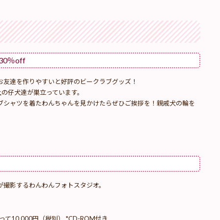
％off
お友達を作りやすいと好評のビークラブグッズ！
上の仔犬達が巣立っています。
ブシャツを着たわんちゃんを見かけたらぜひご挨拶を！親戚犬の輪を
が撮影するわんわんフォトスタジオ。
0,000円（税別） *CD-ROM付き