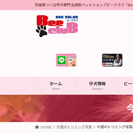
コ
ナ
茨城県つくば市犬専門 会員制ペットショップビークラブ「Bee 
ン
ビ
テ
ゲ
ン
ー
ツ
シ
へ
ョ
ス
ン
キ
に
ッ
移
プ
動
ホーム
仔犬情報
ビー
home
puppies
HOME
今週のトリミング写真
今週のトリミング写真6