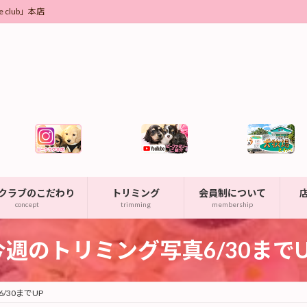
club」本店
クラブのこだわり
トリミング
会員制について
concept
trimming
membership
今週のトリミング写真6/30までU
/30までUP