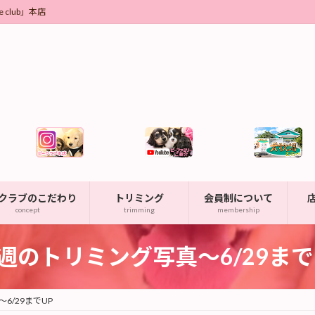
club」本店
クラブのこだわり
トリミング
会員制について
concept
trimming
membership
週のトリミング写真～6/29まで
6/29までUP