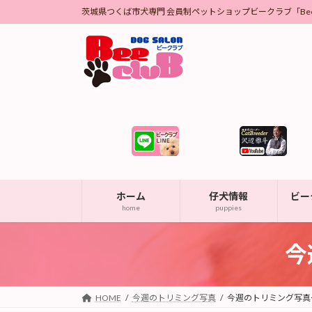
コ
ナ
茨城県つくば市犬専門 会員制ペットショップビークラブ「Bee 
ン
ビ
テ
ゲ
ン
ー
ツ
シ
へ
ョ
ス
ン
キ
に
ッ
移
プ
動
ホーム
仔犬情報
ビー
home
puppies
今
HOME
今週のトリミング写真
今週のトリミング写真～