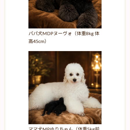
パパ犬MDPヌーヴォ（体重8kg 体
高45cm）
ママ犬MPゆりちゃん（体重5kg前