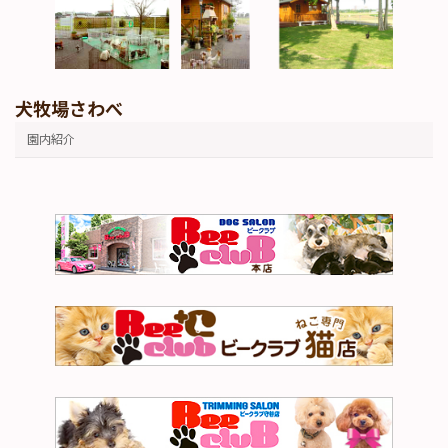
犬牧場さわべ
園内紹介