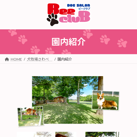
コ
ナ
ン
ビ
テ
ゲ
ン
ー
ツ
シ
へ
ョ
園内紹介
ス
ン
キ
に
ッ
移
プ
動
HOME
犬牧場さわべ
園内紹介